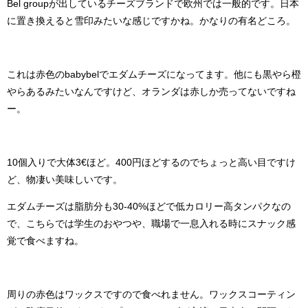
Bel group
が出しているチーズブランドで欧州では一般的です。日本
に置き換えると雪印みたいな感じですかね。かなりの有名どころ。
これは赤色の
babybel
でエダムチーズになってます。他にも黒やら橙
やらあるみたいなんですけど、オランダは赤しか売ってないですね
ー。
10
個入りで大体
3
€ほど。
400
円ほどするのでちょっと高い目ですけ
ど、物凄い美味しいです。
エダムチーズは脂肪分も
30-40%
ほどで低カロリー高タンパクなの
で、こちらでは学生のおやつや、職場で一息入れる時にスナック感
覚で食べますね。
周りの赤色はワックスですので食べれません。ワックスコーティン