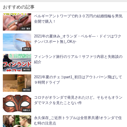
おすすめの記事
ベルギーアントワープで約３０万円の結婚指輪を男気
全開で購入！
生活・観光
2021年の夏休み_オランダ・ベルギ―・ドイツはワク
チンパスポート無しOKか
時事ネタ
フィンランド旅行のリアル！サファリ内容と失敗談の
紹介
旅行日記
2021年夏のチェコpart1_初日はアウトバーン飛ばして
９時間ドライブ
旅行日記
コロナがオランダで発見されたけど。そもそもオラン
ダでマスクを見たことない件
時事ネタ
永久保存_ご近所トラブルは全世界共通!オランダで住
む時の注意点