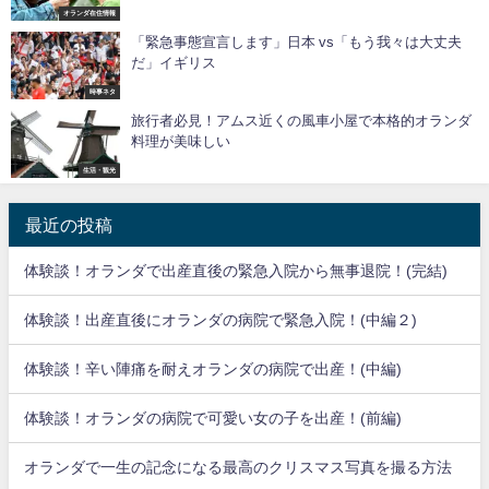
オランダ在住情報
「緊急事態宣言します」日本 vs「もう我々は大丈夫
だ」イギリス
時事ネタ
旅行者必見！アムス近くの風車小屋で本格的オランダ
料理が美味しい
生活・観光
最近の投稿
体験談！オランダで出産直後の緊急入院から無事退院！(完結)
体験談！出産直後にオランダの病院で緊急入院！(中編２)
体験談！辛い陣痛を耐えオランダの病院で出産！(中編)
体験談！オランダの病院で可愛い女の子を出産！(前編)
オランダで一生の記念になる最高のクリスマス写真を撮る方法