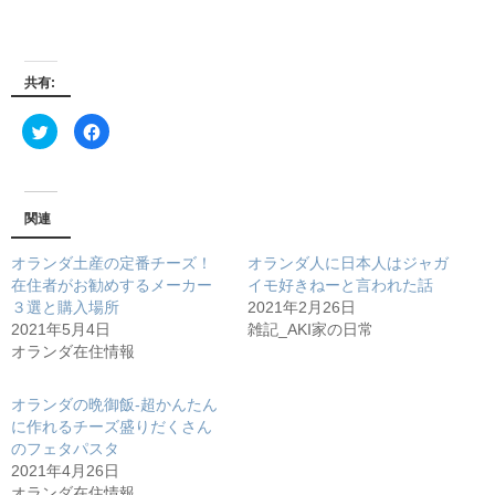
共有:
ク
F
リ
a
ッ
c
ク
e
し
b
て
o
T
o
w
k
関連
i
で
t
共
t
有
オランダ土産の定番チーズ！
オランダ人に日本人はジャガ
e
す
r
る
在住者がお勧めするメーカー
イモ好きねーと言われた話
で
に
３選と購入場所
2021年2月26日
共
は
有
ク
2021年5月4日
雑記_AKI家の日常
(新
リ
し
ッ
オランダ在住情報
い
ク
ウ
し
ィ
て
ン
く
オランダの晩御飯-超かんたん
ド
だ
に作れるチーズ盛りだくさん
ウ
さ
で
い
のフェタパスタ
開
(新
き
し
2021年4月26日
ま
い
オランダ在住情報