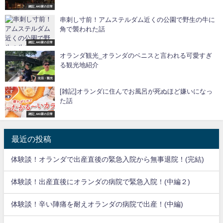
雑記_AKI家の日常
串刺し寸前！アムステルダム近くの公園で野生の牛に
角で襲われた話
雑記_AKI家の日常
オランダ観光_オランダのベニスと言われる可愛すぎ
る観光地紹介
生活・観光
[雑記]オランダに住んでお風呂が死ぬほど嫌いになっ
た話
雑記_AKI家の日常
最近の投稿
体験談！オランダで出産直後の緊急入院から無事退院！(完結)
体験談！出産直後にオランダの病院で緊急入院！(中編２)
体験談！辛い陣痛を耐えオランダの病院で出産！(中編)