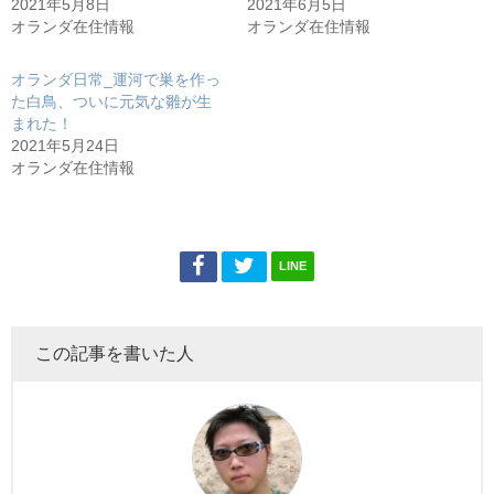
有
ク
2021年5月8日
2021年6月5日
(新
リ
し
ッ
オランダ在住情報
オランダ在住情報
い
ク
ウ
し
ィ
て
ン
く
オランダ日常_運河で巣を作っ
ド
だ
た白鳥、ついに元気な雛が生
ウ
さ
で
い
まれた！
開
(新
き
し
2021年5月24日
ま
い
オランダ在住情報
す)
ウ
ィ
ン
ド
ウ
で
開
き
LINE
ま
す)
この記事を書いた人