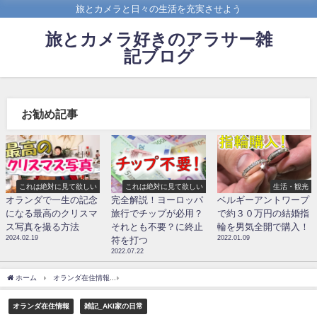
旅とカメラと日々の生活を充実させよう
旅とカメラ好きのアラサー雑
記ブログ
お勧め記事
これは絶対に見て欲しい
これは絶対に見て欲しい
生活・観光
オランダで一生の記念
完全解説！ヨーロッパ
ベルギーアントワープ
になる最高のクリスマ
旅行でチップが必用？
で約３０万円の結婚指
ス写真を撮る方法
それとも不要？に終止
輪を男気全開で購入！
2024.02.19
2022.01.09
符を打つ
2022.07.22
ホーム
オランダ在住情報
オランダ日常_白鳥観察した帰りに農家さんから小麦を投げ
オランダ在住情報
雑記_AKI家の日常