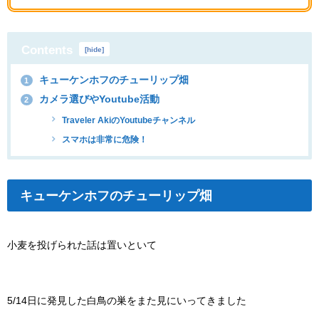
Contents
[
hide
]
キューケンホフのチューリップ畑
1
カメラ選びやYoutube活動
2
Traveler AkiのYoutubeチャンネル
スマホは非常に危険！
キューケンホフのチューリップ畑
小麦を投げられた話は置いといて
5/14日に発見した白鳥の巣をまた見にいってきました