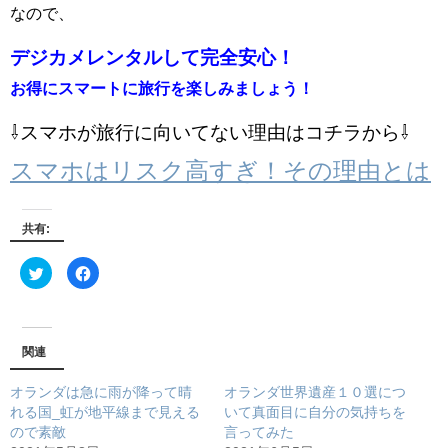
なので、
デジカメレンタルして完全安心！
お得にスマートに旅行を楽しみましょう！
⇩スマホが旅行に向いてない理由はコチラから⇩
スマホはリスク高すぎ！その理由とは
共有:
ク
F
リ
a
ッ
c
ク
e
し
b
て
o
T
o
w
k
関連
i
で
t
共
t
有
オランダは急に雨が降って晴
オランダ世界遺産１０選につ
e
す
r
る
れる国_虹が地平線まで見える
いて真面目に自分の気持ちを
で
に
ので素敵
言ってみた
共
は