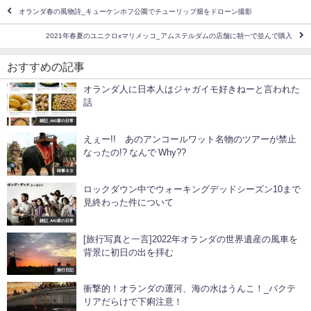
オランダ春の風物詩_キューケンホフ公園でチューリップ畑をドローン撮影
2021年春夏のユニクロxマリメッコ_アムステルダムの店舗に朝一で並んで購入
おすすめの記事
オランダ人に日本人はジャガイモ好きねーと言われた
話
雑記_AKI家の日常
えぇー!! あのアンコールワット名物のツアーが禁止
なったの!? なんで Why??
時事ネタ
ロックダウン中でウォーキングデッドシーズン10まで
見終わった件について
雑記_AKI家の日常
[旅行写真と一言]2022年オランダの世界遺産の風車を
背景に初日の出を拝む
旅行日記
衝撃的！オランダの運河、海の水はうんこ！_バクテ
リアだらけで下痢注意！