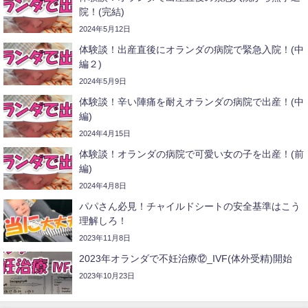
院！(完結)
2024年5月12日
体験談！出産直後にオランダの病院で緊急入院！(中
編２)
2024年5月9日
体験談！辛い陣痛を耐えオランダの病院で出産！(中
編)
2024年4月15日
体験談！オランダの病院で可愛い女の子を出産！(前
編)
2024年4月8日
パパさん必見！チャイルドシートの安全基準はこう
理解しろ！
2023年11月8日
2023年オランダで不妊治療⑫_IVF(体外受精)開始
2023年10月23日