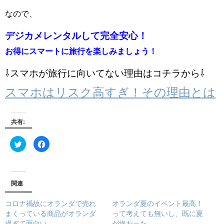
なので、
デジカメレンタルして完全安心！
お得にスマートに旅行を楽しみましょう！
⇩スマホが旅行に向いてない理由はコチラから⇩
スマホはリスク高すぎ！その理由とは
共有:
ク
F
リ
a
ッ
c
ク
e
し
b
て
o
T
o
w
k
関連
i
で
t
共
t
有
コロナ禍故にオランダで売れ
オランダ夏のイベント最高！
e
す
r
る
まくっている商品がオランダ
って考えても無いし、既に夏
で
に
過ぎて面白い
が終わった