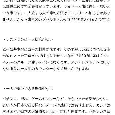
てか日本は逆になんで人数単位なんでしょうか？世界的にはホテル
は部屋単位で料金を設定しています。つまり一人旅に優しく無いと
いう事です。一人旅する人の節約方法はドミトリーへ泊るしかあり
ません。だから東京のカプセルホテルが"神"だと言われるんですね
・レストランに一人様席がない
欧州は基本的にコース料理文化です。なので程よい感じで色んな食
べ物が入った定食文化ではありません。なので必然的に席は２人、
４人～のグループ席がメインになります。アジアレストランに行か
ない限りお一人用のカウンターなんて無いんですよね
・一人で集中できる場所がない
パチンコ、競馬、ゲームセンターなど、そういった娯楽が少ない、
というか日本である様なイメージの感じではありません。カジノは
有りますが日本の大衆娯楽とはかけ離れた世界です。パチンカス曰