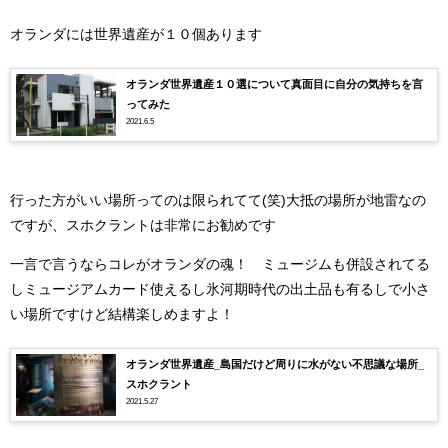
オランダには世界遺産が１０個あります
オランダ世界遺産１０選について真面目に自分の気持ちを言
ってみた
2021.6.5
行った方がいい場所ってのは限られてて(笑)大抵の場所が地雷なの
ですが、スホクラントは非常にお勧めです
一言で言うならコレがオランダの魂！ ミュージムも併設されてる
しミュージアムカード使えるし氷河期時代の出土品も有るしで小さ
い場所ですけど結構楽しめますよ！
オランダ世界遺産_島国だけど周りに水がない不思議な場所_
スホクラント
2021.5.27