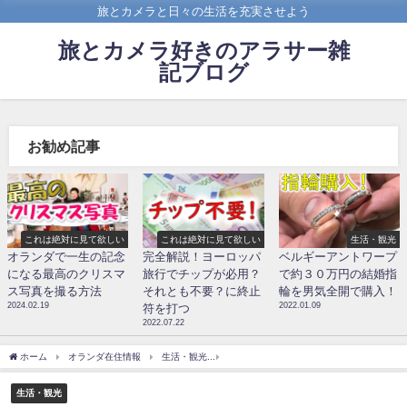
旅とカメラと日々の生活を充実させよう
旅とカメラ好きのアラサー雑
記ブログ
お勧め記事
これは絶対に見て欲しい
これは絶対に見て欲しい
生活・観光
オランダで一生の記念
完全解説！ヨーロッパ
ベルギーアントワープ
になる最高のクリスマ
旅行でチップが必用？
で約３０万円の結婚指
ス写真を撮る方法
それとも不要？に終止
輪を男気全開で購入！
2024.02.19
2022.01.09
符を打つ
2022.07.22
ホーム
オランダ在住情報
生活・観光
[まとめ]駐在員がお勧めするオランダでの遊
生活・観光