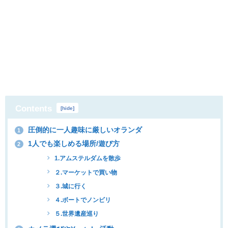
Contents
[
hide
]
圧倒的に一人趣味に厳しいオランダ
1
1人でも楽しめる場所/遊び方
2
1.アムステルダムを散歩
２.マーケットで買い物
３.城に行く
４.ボートでノンビリ
５.世界遺産巡り