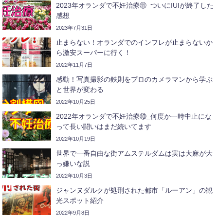
2023年オランダで不妊治療⑪_ついにIUIが終了した
感想
2023年7月31日
止まらない！オランダでのインフレが止まらないか
ら激安スーパーに行く！
2022年11月7日
感動！写真撮影の鉄則をプロのカメラマンから学ぶ
と世界が変わる
2022年10月25日
2022年オランダで不妊治療⑩_何度か一時中止にな
って長い闘いはまだ続いてます
2022年10月19日
世界で一番自由な街アムステルダムは実は大麻が大
っ嫌いな説
2022年10月3日
ジャンヌダルクが処刑された都市「ルーアン」の観
光スポット紹介
2022年9月8日