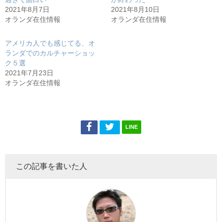
共
は
有
ク
2021年8月7日
2021年8月10日
(新
リ
し
ッ
オランダ在住情報
オランダ在住情報
い
ク
ウ
し
ィ
て
ン
く
アメリカ人でも感じてる、オ
ド
だ
ランダでのカルチャーショッ
ウ
さ
で
い
ク５選
開
(新
き
し
2021年7月23日
ま
い
オランダ在住情報
す)
ウ
ィ
ン
ド
ウ
で
開
き
LINE
ま
す)
この記事を書いた人